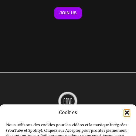
Cookies
MUSIQUE
INTERVIEWS
Nous utilisons des cookies pour les vidéos et la musique intégrées
LE MAG
(YouTube et Spotify). Cliquez sur Accepter pour profiter pleinement
GALERIE
du contenu, ou sur Refuser pour naviguer sans suivi. Aucun autre