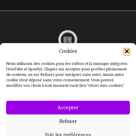
Cookies
MUSIQUE
INTERVIEWS
Nous utilisons des cookies pour les vidéos et la musique intégrées
LE MAG
(YouTube et Spotify). Cliquez sur Accepter pour profiter pleinement
GALERIE
du contenu, ou sur Refuser pour naviguer sans suivi. Aucun autre
STUDIOS
cookie n’est déposé sans votre consentement. Vous pouvez
OFIVE+
modifier vos choix à tout moment via le lien ‘Gérer mes cookies’.
CONTACT
Mentions légales
Politique de confidentialité
Politique de cookies (UE)
Accepter
Refuser
Voir les préférences