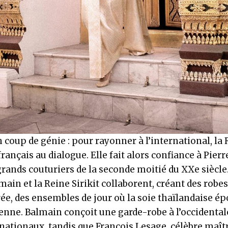
 coup de génie : pour rayonner à l’international, la 
français au dialogue. Elle fait alors confiance à Pier
 grands couturiers de la seconde moitié du XXe siècle
main et la Reine Sirikit collaborent, créant des robes
ée, des ensembles de jour où la soie thaïlandaise ép
ienne. Balmain conçoit une garde-robe à l’occidental
nationaux, tandis que François Lesage, célèbre maîtr