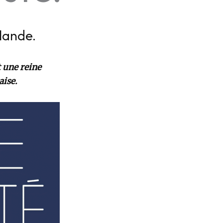
ïlande.
 une reine
aise.