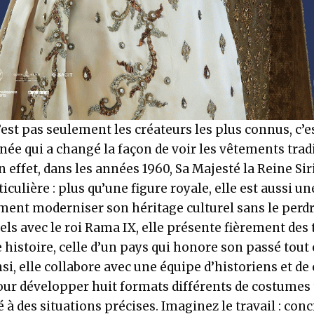
est pas seulement les créateurs les plus connus, c’es
née qui a changé la façon de voir les vêtements trad
n effet, dans les années 1960, Sa Majesté la Reine Si
iculière : plus qu’une figure royale, elle est aussi un
nt moderniser son héritage culturel sans le perdre
els avec le roi Rama IX, elle présente fièrement des
 histoire, celle d’un pays qui honore son passé tout
i, elle collabore avec une équipe d’historiens et de
our développer huit formats différents de costumes 
à des situations précises. Imaginez le travail : conci