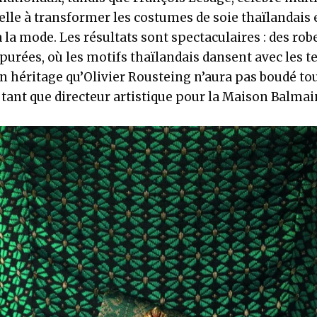
telle à transformer les costumes de soie thaïlandais
 la mode. Les résultats sont spectaculaires : des robe
épurées, où les motifs thaïlandais dansent avec les 
n héritage qu’Olivier Rousteing n’aura pas boudé tou
n tant que directeur artistique pour la Maison Balmai