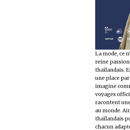
La mode, ce n’
reine passion
thaïlandais. E
une place part
imagine comme
voyages offici
racontent une
au monde. Ains
thaïlandais p
chacun adapté 