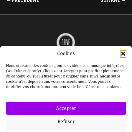
PRÉCÉDENT
SUIVANT
Cookies
MUSIQUE
INTERVIEWS
Nous utilisons des cookies pour les vidéos et la musique intégrées
LE MAG
(YouTube et Spotify). Cliquez sur Accepter pour profiter pleinement
GALERIE
du contenu, ou sur Refuser pour naviguer sans suivi. Aucun autre
STUDIOS
cookie n’est déposé sans votre consentement. Vous pouvez
OFIVE+
modifier vos choix à tout moment via le lien ‘Gérer mes cookies’.
CONTACT
Mentions légales
Politique de confidentialité
Politique de cookies (UE)
Accepter
Refuser