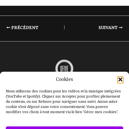
PRÉCÉDENT
SUIVANT
Cookies
MUSIQUE
INTERVIEWS
Nous utilisons des cookies pour les vidéos et la musique intégrées
LE MAG
(YouTube et Spotify). Cliquez sur Accepter pour profiter pleinement
GALERIE
du contenu, ou sur Refuser pour naviguer sans suivi. Aucun autre
STUDIOS
cookie n’est déposé sans votre consentement. Vous pouvez
OFIVE+
modifier vos choix à tout moment via le lien ‘Gérer mes cookies’.
CONTACT
Mentions légales
Politique de confidentialité
Politique de cookies (UE)