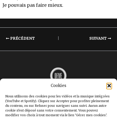
Je pouvais pas faire mieux.
PRÉCÉDENT
SUIVANT
Cookies
MUSIQUE
INTERVIEWS
Nous utilisons des cookies pour les vidéos et la musique intégrées
LE MAG
(YouTube et Spotify). Cliquez sur Accepter pour profiter pleinement
GALERIE
du contenu, ou sur Refuser pour naviguer sans suivi. Aucun autre
STUDIOS
cookie n’est déposé sans votre consentement. Vous pouvez
OFIVE+
modifier vos choix à tout moment via le lien ‘Gérer mes cookies’.
CONTACT