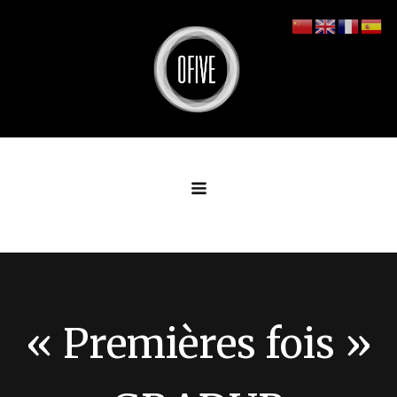
Aller
au
contenu
« Premières fois »