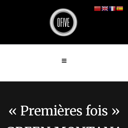
Aller
au
contenu
« Premières fois »