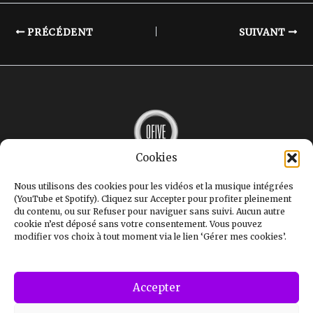
PRÉCÉDENT
SUIVANT
Cookies
MUSIQUE
INTERVIEWS
Nous utilisons des cookies pour les vidéos et la musique intégrées
LE MAG
(YouTube et Spotify). Cliquez sur Accepter pour profiter pleinement
GALERIE
du contenu, ou sur Refuser pour naviguer sans suivi. Aucun autre
STUDIOS
cookie n’est déposé sans votre consentement. Vous pouvez
OFIVE+
modifier vos choix à tout moment via le lien ‘Gérer mes cookies’.
CONTACT
Mentions légales
Politique de confidentialité
Politique de cookies (UE)
Accepter