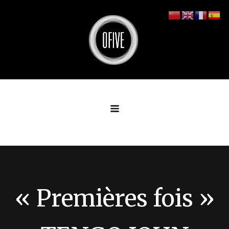
Aller
au
contenu
« Premières fois »