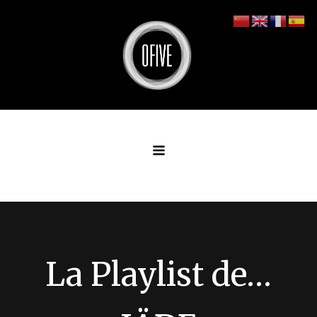
Aller
au
contenu
La Playlist de…