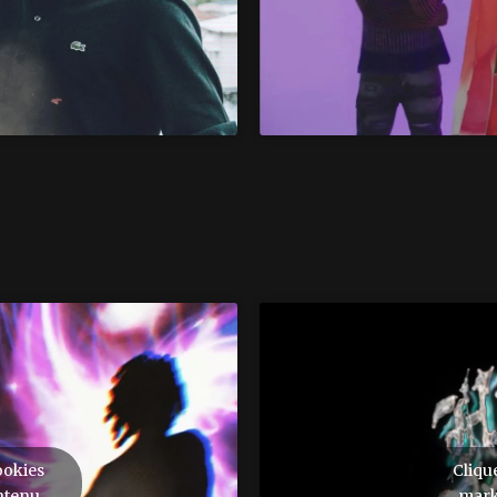
ookies
Cliqu
ntenu
mark