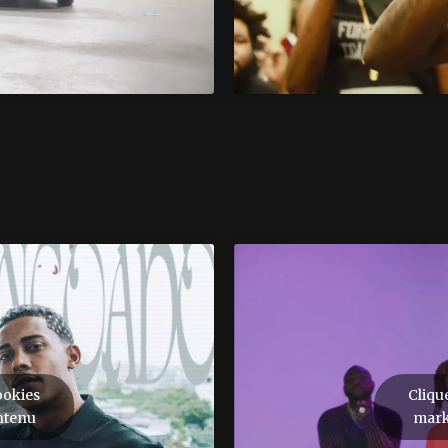
ookies
Cliqu
ntenu
mark