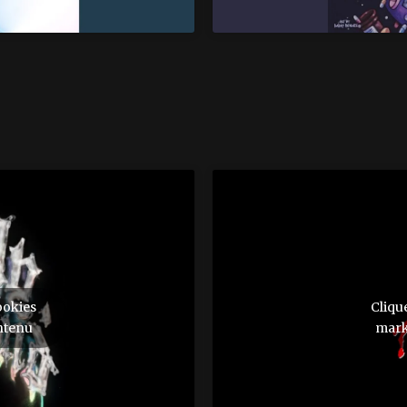
ookies
Cliqu
ntenu
mark