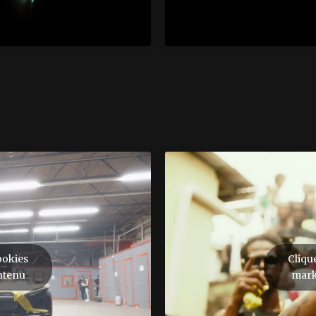
ookies
Cliqu
ntenu
mark