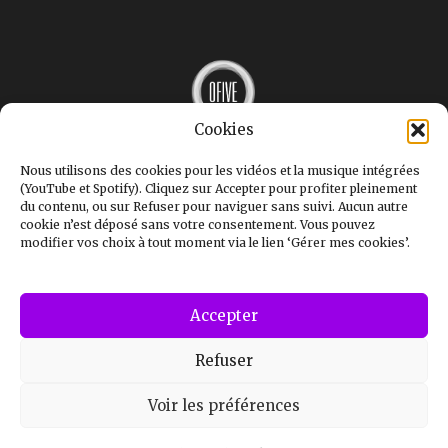
Cookies
MUSIQUE
INTERVIEWS
Nous utilisons des cookies pour les vidéos et la musique intégrées
LE MAG
(YouTube et Spotify). Cliquez sur Accepter pour profiter pleinement
GALERIE
du contenu, ou sur Refuser pour naviguer sans suivi. Aucun autre
STUDIOS
cookie n’est déposé sans votre consentement. Vous pouvez
OFIVE+
modifier vos choix à tout moment via le lien ‘Gérer mes cookies’.
CONTACT
Mentions légales
Politique de confidentialité
Politique de cookies (UE)
Accepter
Refuser
Voir les préférences
© 2026 | OFIVE TV — Tous droits réservés