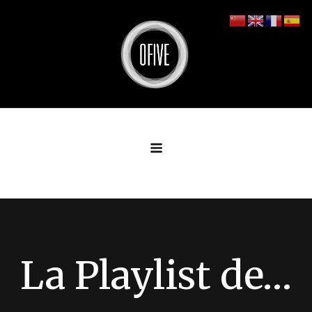
Aller
au
contenu
La Playlist de…