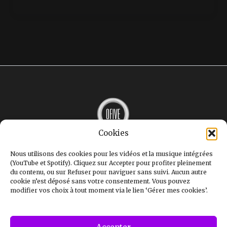
Cookies
MUSIQUE
INTERVIEWS
Nous utilisons des cookies pour les vidéos et la musique intégrées
LE MAG
(YouTube et Spotify). Cliquez sur Accepter pour profiter pleinement
GALERIE
du contenu, ou sur Refuser pour naviguer sans suivi. Aucun autre
STUDIOS
cookie n’est déposé sans votre consentement. Vous pouvez
OFIVE+
modifier vos choix à tout moment via le lien ‘Gérer mes cookies’.
CONTACT
Mentions légales
Politique de confidentialité
Politique de cookies (UE)