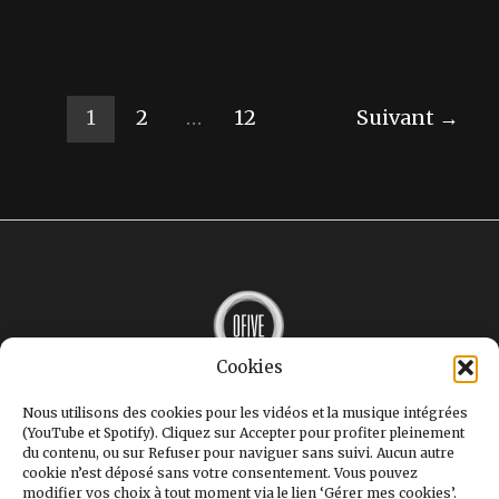
1
2
…
12
Suivant
→
Cookies
MUSIQUE
INTERVIEWS
Nous utilisons des cookies pour les vidéos et la musique intégrées
LE MAG
(YouTube et Spotify). Cliquez sur Accepter pour profiter pleinement
GALERIE
du contenu, ou sur Refuser pour naviguer sans suivi. Aucun autre
STUDIOS
cookie n’est déposé sans votre consentement. Vous pouvez
OFIVE+
modifier vos choix à tout moment via le lien ‘Gérer mes cookies’.
CONTACT